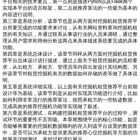
平台相关的技术要点，第一点则是描述Pyhon以及Flask两个
实现本平台的语言框架，第二点就推荐算法的一些最为基本的
内容进行说明。
第三章是系统分析，该章节也是从两方面对挖掘机租赁推荐平
台所要完成的功能要求来讨论，从有关网站资料查询挖掘机租
赁的有关知识，并通过联系从事该行业的人员来调研，通过整
理从用户需求和用例分析这两点来具体描述系统要完成的具体
功能。
第四章是系统总体设计，该章节同样从两方面对挖掘机租赁推
荐平台总体设计进行描述，通过上面关于租赁挖掘机的流程要
求，从出租方、承租方、管理员等内容出发设计其结构图。另
外该章节对租赁挖掘机有关的数据如何存储的表等做了具体说
明。
第五章是系统详细实现，以上面有关挖掘机租赁推荐平台前期
设计等为基础，该章节则是从如何实现其功能进行介绍，比如
如何利用非常流行的推荐算法，按照承租方的一些轨迹数据，
完成高效的推荐挖掘机功能等实现做了叙述。
第六章是系统测试，在构建挖掘机租赁推荐平台的过程中，测
试环节的重要性不言而喻。本章将围绕平台的核心功能，如是
否能够将重要的挖掘机数据顺利的存入到该平台设置的数据库
中，是否可以为承租方提供更高的推荐心仪挖掘机等方面的功
能展开详细测试，并对过程进行展示。