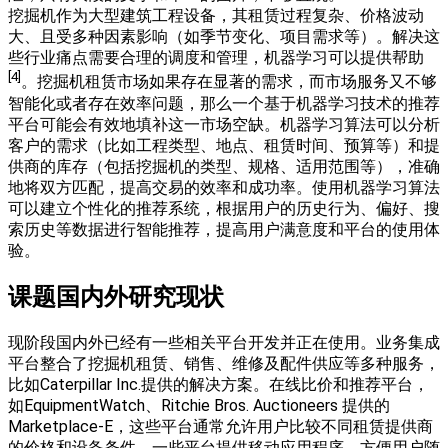
挖掘机作为大型建筑工程设备，其租赁过程复杂、价格波动
大、且受多种因素影响（如季节变化、项目需求等）。解决这
些行业痛点需要合理的调度和管理，机器学习可以提供帮助
[4]
。挖掘机租赁市场如果存在显著的需求，而市场服务又不够
智能化或者存在效率问题，那么一个基于机器学习技术的推荐
平台可能会有效地填补这一市场空缺。机器学习算法可以分析
客户的需求（比如工程类型、地点、租赁时间、预算等）和提
供商的库存（包括挖掘机的类型、规格、适用范围等），准确
地将双方匹配，提高交易的效率和成功率。使用机器学习算法
可以建立个性化的推荐系统，根据用户的历史行为、偏好、搜
索历史等数据进行智能推荐，提高用户满意度和平台的使用体
验。
课题国内外研究现状
现阶段国内外已经有一些相关平台开发并正在使用。业务集成
平台整合了挖掘机租赁、销售、维修及配件供应等多种服务，
比如Caterpillar Inc.提供的解决方案。在线比价和推荐平台，
如EquipmentWatch、Ritchie Bros. Auctioneers 提供的
Marketplace-E，这些平台通常允许用户比较不同租赁提供商
的价格和设备条件。一些平台提供移动应用程序，方便用户随