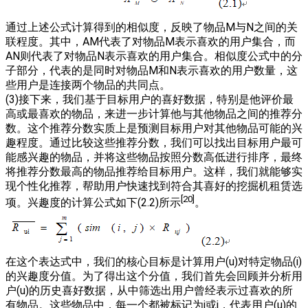
通过上述公式计算得到的相似度，反映了物品M与N之间的关
联程度。其中，AM代表了对物品M表示喜欢的用户集合，而
AN则代表了对物品N表示喜欢的用户集合。相似度公式中的分
子部分，代表的是同时对物品M和N表示喜欢的用户数量，这
些用户是连接两个物品的共同点。
(3)接下来，我们基于目标用户的喜好数据，特别是他评价最
高或最喜欢的物品，来进一步计算他与其他物品之间的推荐分
数。这个推荐分数实质上是预测目标用户对其他物品可能的兴
趣程度。通过比较这些推荐分数，我们可以找出目标用户最可
能感兴趣的物品，并将这些物品按照分数高低进行排序，最终
将推荐分数最高的物品推荐给目标用户。这样，我们就能够实
现个性化推荐，帮助用户快速找到符合其喜好的挖掘机租赁选
[20]
项。兴趣度的计算公式如下(2.2)所示
。
在这个表达式中，我们的核心目标是计算用户(u)对特定物品(i)
的兴趣度分值。为了得出这个分值，我们首先会回顾并分析用
户(u)的历史喜好数据，从中筛选出用户曾经表示过喜欢的所
有物品。这些物品中，每一个都被标记为i或j，代表用户(u)的