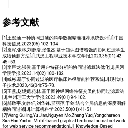
参考文献
[1]王默涵.一种协同过滤的科学数据精准推荐系统设计[J].中国
科技信息,2023(06):102-104.
[2]袁桦,张林,刘源浩,张俊杰.基于知识图谱增强的协同过滤学生
成绩预测方法[J].武汉工程职业技术学院学报,2023,35(01):42-
45+53.
[3]李臣龙,强俊.基于用户特征分析的协同过滤算法优化[J].黑河
学院学报,2023,14(02):180-182.
[4]臧彬.基于协同过滤的医疗临床路径智能推荐系统[J].现代电
子技术,2023,46(04):75-78.
[5]王燕,赵妮妮,范林.基于图神经网络特征交叉的协同过滤算法
[J].兰州理工大学学报,2023,49(01):94-102.
[6]郝敬宇,文静轩,刘华锋,景丽萍,于剑.结合全局信息的深度图解
耦协同过滤[J].计算机科学,2023,50(01):41-51.
[7]Wang Guiling,Yu Jian,Nguyen Mo,Zhang Yuqi,Yongchareon
Sira,Han Yanbo. Motif-based graph attentional neural network
for web service recommendation[J]. Knowledge-Based