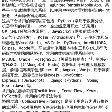
时随地进行设备租赁操作，如United Rentals Mobile App。某
些平台集成地理信息系统，以便用户根据位置找到附近的租赁
服务，从而降低物流成本。
这类平台常用的编程语言包括：Python（常用于数据分析、
机器学习的实现），Java（企业级应用开发广泛采用）、
C#（.NET环境开发常用）、JavaScript（网页前端开发）、
[5]
Swift（iOS开发）、Kotlin（Android开发）
。开发环境和编
辑器包括Visual Studio、VS Code、PyCharm、IntelliJ IDEA、
Eclipse、Xcode等。平台通常使用版本控制工具Git来进行代
码版本控制和团队协作。常用的数据库管理系统包括
[6]
MySQL、Oracle、PostgreSQL（关系型数据库）
；另外还
有NoSQL（如MongoDB、Redis）数据库用于处理大规模数
据。前端框架和库包括React JS，Angular，Vue.js，用于网页
前端开发。后端框架包括Node.js（JavaScript）、
Express.js（JavaScript）、Django（Python）、Spring
Boot（Java）等。
常用的机器学习库有scikit-learn、TensorFlow、Keras、
PyTorch等。常用的推荐算法包括：
协同过滤（Collaborative Filtering）是基于用户行为进行推荐
[7]
的算法
。它对用户的历史偏好和其他用户的相似偏好进行分