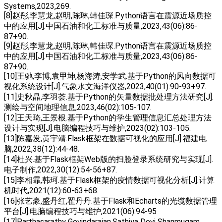
Systems,2023,269.
[8]赵彤,李慧龙,赵明,陈琳,韩佳琛.Python语言在震源近场质控
中的应用[J].中国石油和化工标准与质量,2023,43(06):86-
87+90.
[9]赵彤,李慧龙,赵明,陈琳,韩佳琛.Python语言在震源近场质控
中的应用[J].中国石油和化工标准与质量,2023,43(06):86-
87+90.
[10]王驰,李博,袁甲坤,杨海涛,安学武.基于Python的风向数据可
视化系统设计[J].气象水文海洋仪器,2023,40(01):90-93+97.
[11]史秋晶,李羽荟.基于Python的矢量数据批处理方法研究[J].
测绘与空间地理信息,2023,46(02):105-107.
[12]王天琦,王景根.基于Python的学生管理信息汇总处理方法
设计与实现[J].电脑编程技巧与维护,2023(02):103-105.
[13]陈嘉发,黄宇靖.Flask框架在数据可视化的应用[J].福建电
脑,2022,38(12):44-48.
[14]杜兴.基于Flask框架Web版的扫脸登录系统研究与实现[J].
电子制作,2022,30(12):54-56+87.
[15]李相霏,韩珂.基于Flask框架的疫情数据可视化分析[J].计算
机时代,2021(12):60-63+68.
[16]张艺豪,盛丹红,翟丹丹.基于Flask和Echarts的光缆数据管理
平台[J].电脑编程技巧与维护,2021(06):94-95
[17]Parthasarathy Govindarajan,Sathiya Devi Shanmugam.