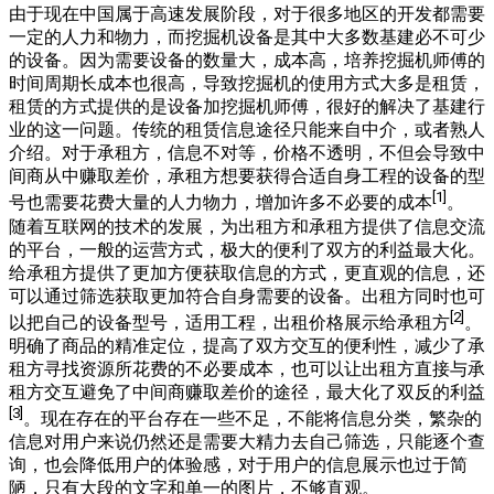
由于现在中国属于高速发展阶段，对于很多地区的开发都需要
一定的人力和物力，而挖掘机设备是其中大多数基建必不可少
的设备。因为需要设备的数量大，成本高，培养挖掘机师傅的
时间周期长成本也很高，导致挖掘机的使用方式大多是租赁，
租赁的方式提供的是设备加挖掘机师傅，很好的解决了基建行
业的这一问题。传统的租赁信息途径只能来自中介，或者熟人
介绍。对于承租方，信息不对等，价格不透明，不但会导致中
间商从中赚取差价，承租方想要获得合适自身工程的设备的型
[1]
号也需要花费大量的人力物力，增加许多不必要的成本
。
随着互联网的技术的发展，为出租方和承租方提供了信息交流
的平台，一般的运营方式，极大的便利了双方的利益最大化。
给承租方提供了更加方便获取信息的方式，更直观的信息，还
可以通过筛选获取更加符合自身需要的设备。出租方同时也可
[2]
以把自己的设备型号，适用工程，出租价格展示给承租方
。
明确了商品的精准定位，提高了双方交互的便利性，减少了承
租方寻找资源所花费的不必要成本，也可以让出租方直接与承
租方交互避免了中间商赚取差价的途径，最大化了双反的利益
[3]
。现在存在的平台存在一些不足，不能将信息分类，繁杂的
信息对用户来说仍然还是需要大精力去自己筛选，只能逐个查
询，也会降低用户的体验感，对于用户的信息展示也过于简
陋，只有大段的文字和单一的图片，不够直观。