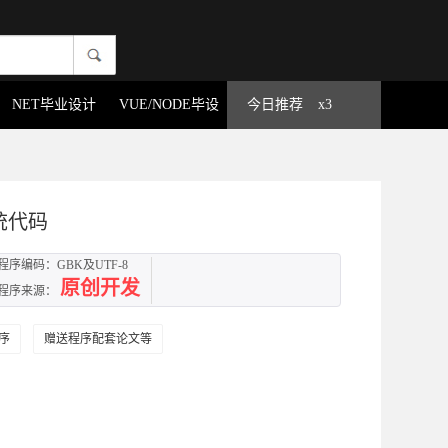
NET毕业设计
VUE/NODE毕设
今日推荐
x3
系统代码
程序编码：GBK及UTF-8
原创开发
程序来源：
序
赠送程序配套论文等