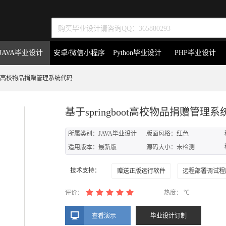
JAVA毕业设计
安卓/微信小程序
Python毕业设计
PHP毕业设计
gboot高校物品捐赠管理系统代码
基于springboot高校物品捐赠管理
所属类别：JAVA毕业设计
版面风格：红色
适用版本：最新版
源码大小：未检测
技术支持：
赠送正版运行软件
远程部署调试程
评价：
热度：
℃
查看演示
毕业设计订制