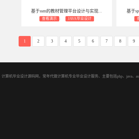
基于ssm的教材管理平台设计与实现...
基于sp
查看演示
-
JAVA毕业设计
商业设计支持：包安装
包售后
包修bug
商业设计
1
2
3
4
5
6
7
8
9
计算机毕业设计源码网，常年代做计算机专业毕业设计服务、主要包括php、java、