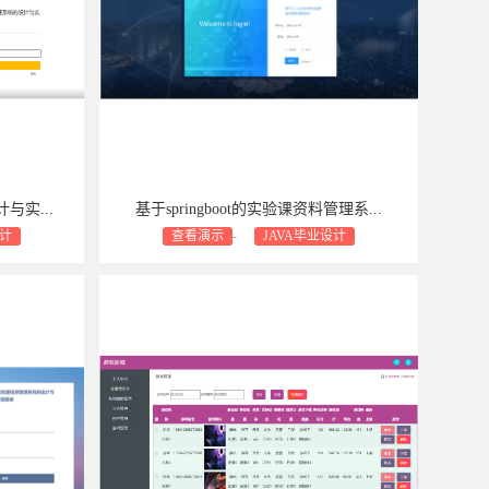
与实...
基于springboot的实验课资料管理系...
设计
查看演示
-
JAVA毕业设计
包修bug
商业设计支持：包安装
包售后
包修bug