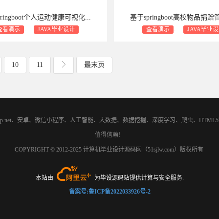
ringboot个人运动健康可视化...
基于springboot高校物品捐赠管
查看演示
-
JAVA毕业设计
查看演示
-
JAVA毕业
支持：包安装
包售后
包修bug
商业设计支持：包安装
包售后
(current)
(current)
10
11
最末页
asp.net、安卓、微信小程序、人工智能、大数据、数据挖掘、深度学习、爬虫、H
值得信赖！
COPYRIGHT © 2012-2025 计算机毕业设计源码网（51sjlw.com）版权所有
本站由
为毕设源码站提供计算与安全服务.
备案号:鲁ICP备2022033926号-2