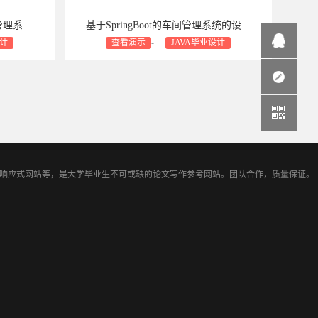
理系...
基于SpringBoot的车间管理系统的设...
设计
查看演示
-
JAVA毕业设计
包修bug
商业设计支持：包安装
包售后
包修bug
TML5响应式网站等，是大学毕业生不可或缺的论文写作参考网站。团队合作，质量保证。