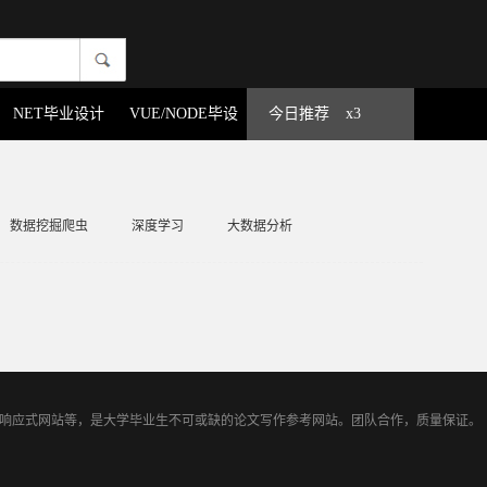
NET毕业设计
VUE/NODE毕设
今日推荐
x3
数据挖掘爬虫
深度学习
大数据分析
TML5响应式网站等，是大学毕业生不可或缺的论文写作参考网站。团队合作，质量保证。