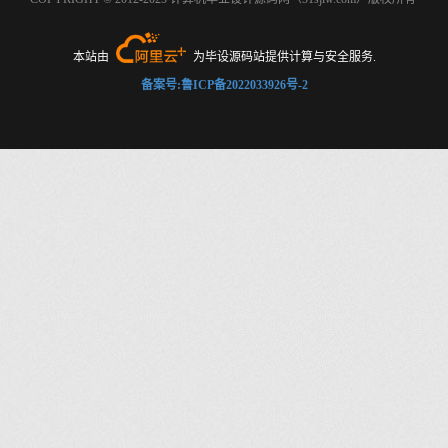
本站由
为毕设源码站提供计算与安全服务.
备案号:鲁ICP备2022033926号-2