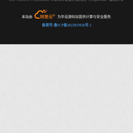
本站由
为毕设源码站提供计算与安全服务.
备案号:鲁ICP备2022033926号-2