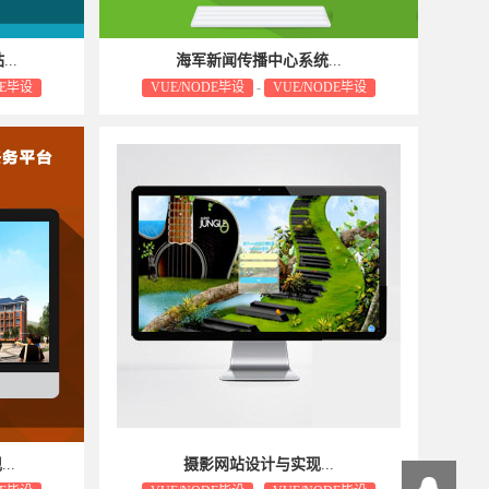
站
...
海军新闻传播中心系统
...
DE毕设
VUE/NODE毕设
-
VUE/NODE毕设
不予退货，敬请
毕设源码属于可复制品，一经售出不予退货，敬请
谅解！
现
...
摄影网站设计与实现
...