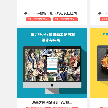
基于django数据可视化的智慧社区内...
基于no
VUE/NODE毕设
-
VUE/NODE毕设
VUE
毕设源码属于可复制品，一经售出不予退货，敬请
毕设源码
谅解！
漫画之家网站设计与实现
...