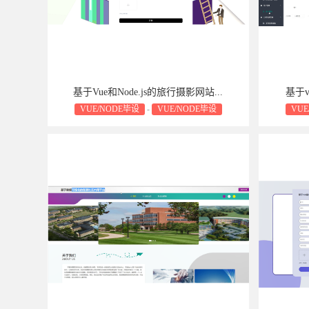
基于Vue和Node.js的旅行摄影网站...
基于v
VUE/NODE毕设
-
VUE/NODE毕设
VUE
毕设源码属于可复制品，一经售出不予退货，敬请
毕设源码
谅解！