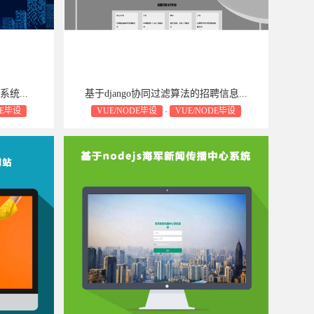
统...
基于django协同过滤算法的招聘信息...
DE毕设
VUE/NODE毕设
-
VUE/NODE毕设
不予退货，敬请
毕设源码属于可复制品，一经售出不予退货，敬请
谅解！