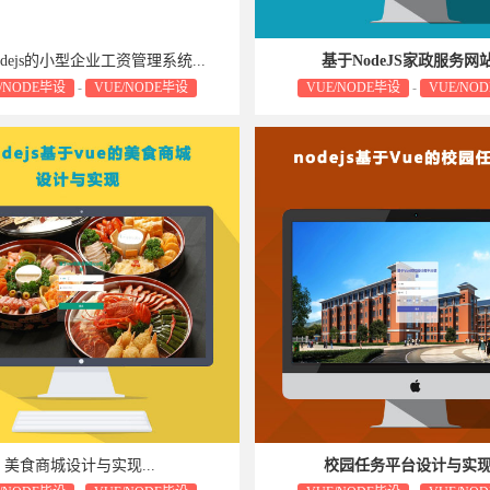
dejs的小型企业工资管理系统...
基于NodeJS家政服务网
/NODE毕设
-
VUE/NODE毕设
VUE/NODE毕设
-
VUE/NO
属于可复制品，一经售出不予退货，敬请
毕设源码属于可复制品，一经售出
谅解！
谅解！
美食商城设计与实现...
校园任务平台设计与实